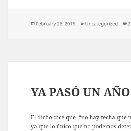
Posted
Categories
February 26, 2016
Uncategorized
2
on
YA PASÓ UN AÑO
El dicho dice que “no hay fecha que no
ya que lo único que no podemos detene