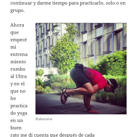
continuar y darme tiempo para practicarlo, solo o en
grupo.
Ahora
que
empecé
mi
entrena
miento
rumbo
al Ultra
y en el
que no
he
practica
do yoga
Bakasana
en un
buen
rato me di cuenta que después de cada