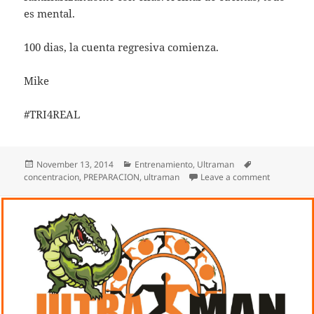
es mental.
100 dias, la cuenta regresiva comienza.
Mike
#TRI4REAL
Posted
Categories
Tags
November 13, 2014
Entrenamiento
,
Ultraman
on
on 100 DIA
concentracion
,
PREPARACION
,
ultraman
Leave a comment