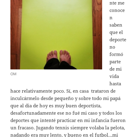
nte me
conoce
n
saben
que el
deporte
no
formó
parte
de mi
OM
vida
hasta
hace relativamente poco. Sí, en casa trataron de
inculcármelo desde pequeño y sobre todo mi papá
que al dia de hoy es muy buen deportista,
desafortunadamente ese no fué mi caso y todos los
deportes que intenté practicar en mi infancia fueron
un fracaso. Jugando tennis siempre volaba la pelota,
nadando era muy lento, y bueno en el futbol…mi