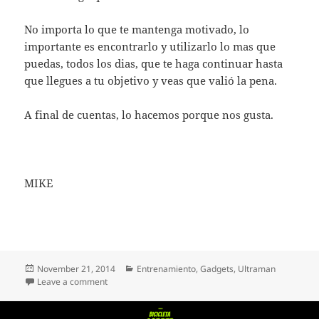
No importa lo que te mantenga motivado, lo
importante es encontrarlo y utilizarlo lo mas que
puedas, todos los dias, que te haga continuar hasta
que llegues a tu objetivo y veas que valió la pena.
A final de cuentas, lo hacemos porque nos gusta.
MIKE
Posted
Categories
November 21, 2014
Entrenamiento
,
Gadgets
,
Ultraman
on
on Agarrando ritmo
Leave a comment