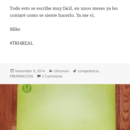
Todo esto se escribe muy fácil, en unos meses ya les
contaré como se siente hacerlo. Ya me vi.
Mike
#TRI4REAL
Posted
Categories
Tags
November 9, 2014
Ultraman
competencia
,
on
on EMPIEZA EL RETO
PREPARACION
2 Comments