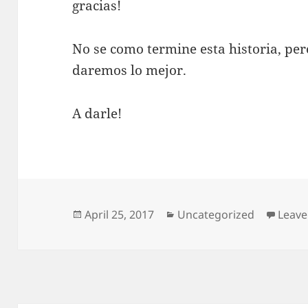
gracias!
No se como termine esta historia, pe
daremos lo mejor.
A darle!
Posted
Categories
April 25, 2017
Uncategorized
Leav
on