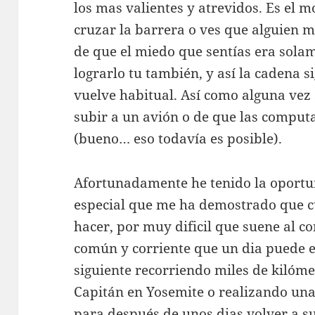
los mas valientes y atrevidos. Es el m
cruzar la barrera o ves que alguien m
de que el miedo que sentías era sola
lograrlo tu también, y así la cadena s
vuelve habitual. Así como alguna vez 
subir a un avión o de que las compu
(bueno… eso todavía es posible).
Afortunadamente he tenido la oportu
especial que me ha demostrado que c
hacer, por muy dificil que suene al co
común y corriente que un dia puede es
siguiente recorriendo miles de kilómet
Capitán en Yosemite o realizando un
para después de unos dias volver a s