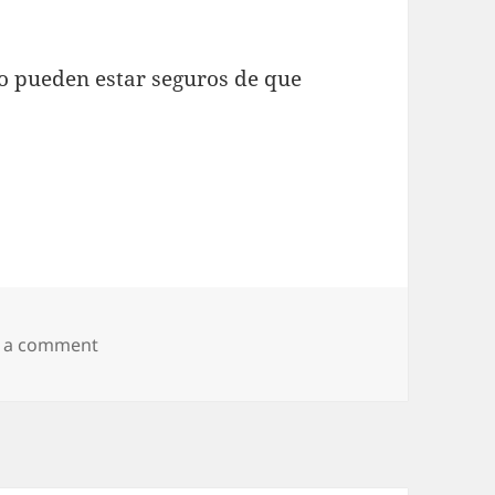
ro pueden estar seguros de que
on SIN MIEDO Y ATERRADO A LA VEZ
e a comment