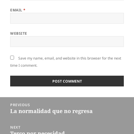
EMAIL
*
WEBSITE
Save my name, email, and website in this browser for the next
time I comment.
Post
PREVIOUS
navigation
La normalidad que no regresa
Previous
post:
NEXT
Terco por necesidad
Next