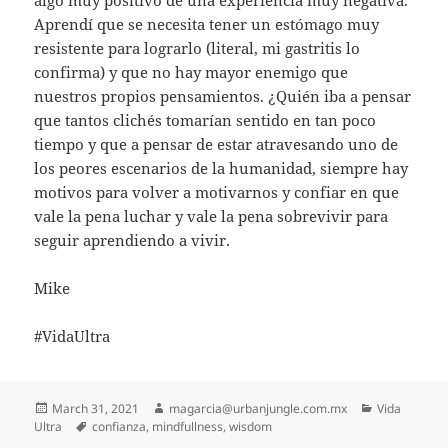
Aprendí que se necesita tener un estómago muy
resistente para lograrlo (literal, mi gastritis lo
confirma) y que no hay mayor enemigo que
nuestros propios pensamientos. ¿Quién iba a pensar
que tantos clichés tomarían sentido en tan poco
tiempo y que a pensar de estar atravesando uno de
los peores escenarios de la humanidad, siempre hay
motivos para volver a motivarnos y confiar en que
vale la pena luchar y vale la pena sobrevivir para
seguir aprendiendo a vivir.
Mike
#VidaUltra
Posted
Author
Categories
March 31, 2021
magarcia@urbanjungle.com.mx
Vida
on
Tags
Ultra
confianza
,
mindfullness
,
wisdom