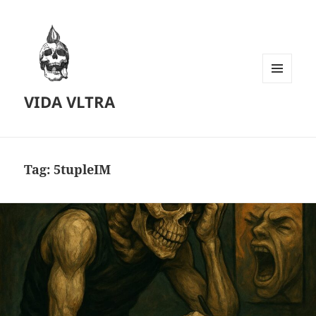
MENU
VIDA VLTRA
AND
WIDGETS
Tag:
5tupleIM