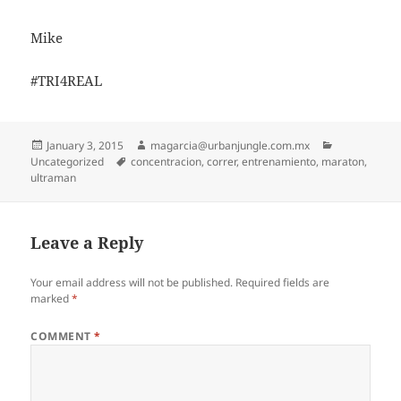
Mike
#TRI4REAL
Posted
Author
Categories
January 3, 2015
magarcia@urbanjungle.com.mx
on
Tags
Uncategorized
concentracion
,
correr
,
entrenamiento
,
maraton
,
ultraman
Leave a Reply
Your email address will not be published.
Required fields are
marked
*
COMMENT
*