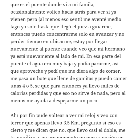
que es el puente donde vi a mi famila,
ocasionalmente volteo hacia atrás para ver si ya
vienen pero (al menos eso sentí) me aventé medio
lago yo solo hasta que llegó el juez a guiarme,
entonces puedo concentrarme solo en avanzar y no
perder tiempo en ubicarme, estoy por llegar
nuevamente al puente cuando veo que mi hermano
ya está nuevamente al lado de mi. En esa parte del
puente el agua era muy baja y podia pararme, así
que aproveche y pedí que me diera algo de comer,
me pasa un bote que llené de gomitas y puedo comer
unas 4 o 5, se que para entonces ya llevo miles de
calorias perdidas y que eso no sirve de nada, pero al
menos me ayuda a despejarme un poco.
Ahí por fin pude voltear a ver mi reloj y veo con
terror que apenas llevo 3.5 Km, pregunto si eso es
cierto y me dicen que no, que llevo casi el doble, me
tranquilizo, y en ese momento no puse atención en