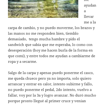
ayudan
a
llevar
me a la
carpa de cambio, y no puedo moverme, los brazos y
las manos no me responden bien, tiemblo
demasiado, tengo mucha hambre y pido el
sandwich que sabía que me esperaba, lo como con
desesperación (hoy me hacen burla de la forma en
que comí), y entre todos me ayudan a cambiarme de
ropa y a secarme.
Salgo de la carpa y apenas puedo ponerme el casco,
me queda chueco pero ya no importa, solo quiero
arrancar y entrar en calor, intento subirme y fallo,
no puedo ponerme el pedal, 2do intento, vuelvo a
fallar, voy por la 3a y logro avanzar. No duró mucho
porque pronto llegué al primer cruce y venían