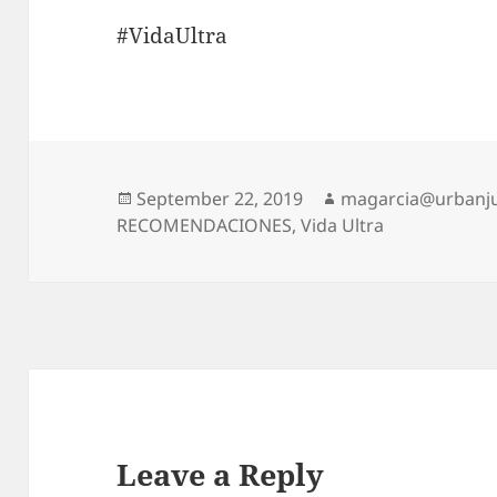
#VidaUltra
Posted
Author
September 22, 2019
magarcia@urbanj
on
RECOMENDACIONES
,
Vida Ultra
Leave a Reply