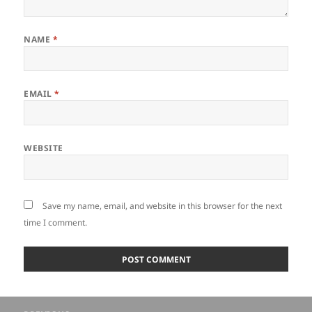
NAME
*
EMAIL
*
WEBSITE
Save my name, email, and website in this browser for the next
time I comment.
Post