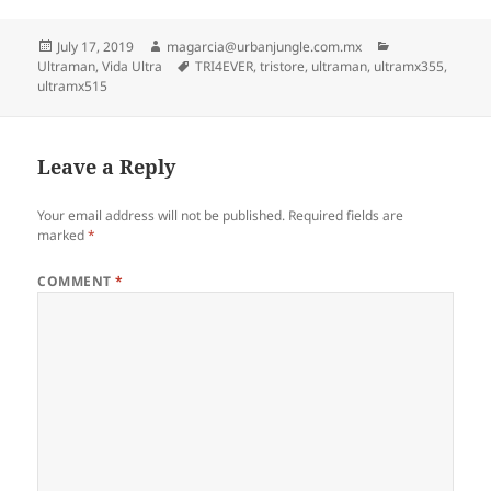
Posted
Author
Categories
July 17, 2019
magarcia@urbanjungle.com.mx
on
Tags
Ultraman
,
Vida Ultra
TRI4EVER
,
tristore
,
ultraman
,
ultramx355
,
ultramx515
Leave a Reply
Your email address will not be published.
Required fields are
marked
*
COMMENT
*