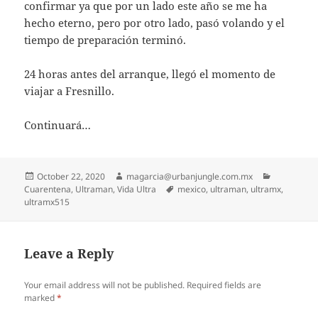
confirmar ya que por un lado este año se me ha
hecho eterno, pero por otro lado, pasó volando y el
tiempo de preparación terminó.
24 horas antes del arranque, llegó el momento de
viajar a Fresnillo.
Continuará…
Posted
Author
Categories
October 22, 2020
magarcia@urbanjungle.com.mx
on
Tags
Cuarentena
,
Ultraman
,
Vida Ultra
mexico
,
ultraman
,
ultramx
,
ultramx515
Leave a Reply
Your email address will not be published.
Required fields are
marked
*