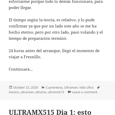
esforzarme porque todo lo demás funcionara, para
poder llegar.
El tiempo según la teoría, es relativo, y lo pude
confirmar ya que por un lado este año se me ha
hecho eterno, pero por otro lado, pasó volando y el
tiempo de preparación terminó.
24 horas antes del arranque, llegó el momento de
viajar a Fresnillo.
Continuará…
Posted
Categories
Tags
October 22, 2020
Cuarentena
,
Ultraman
,
Vida Ultra
on
on UltraMX 
mexico
,
ultraman
,
ultramx
,
ultramx515
Leave a comment
ULTRAMX515 Dia 1: esto